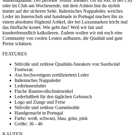
Markenqualität! Der perfekte Tennis Sneaker. Ob im Job, in der City
oder im Club am Wochenende, mit dem Ashton bist du stylish
immer auf der sicheren Seite. Italienisches Nappaleder, weiches
Leder im Innenschuh und handmade in Portugal machen ihn zu
einem absoluten Highend Artikel, der bei Luxusmarken leicht mal
das fünffache kostet. Wie geht das? Weil wir fair und
kundenfreundlich kalkulieren. Zudem wollen wir mit euch eine
Community von coolen Leuten aufbauen, die Qualität und gute
Preise schätzen.
FEATURES
Stilvolle und zeitlose Qualitäts-Sneakers von Suedwind
Footwear.
Aus hochwertigem zertifiziertem Leder
Italienisches Nappaleder
Lederinnenfutter
Flache Baumwollschnürsenkel
Lederfußbett für den täglichen Gebrauch
Logo auf Zunge und Ferse
Stilvolle und zeitlose Gummisohle
Handgemacht in Portugal
Farbe: weiß, schwarz, blau, grün, pink
Größe: 36 - 46
KAUFEN