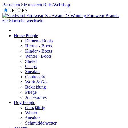
Besuchen Sie unseren B2B-Webshop
DE
EN
Horse People
Damen - Boots
Herren - Boots
Kinder - Boots
Winter - Boots
Stiefel
Chaps
Sneaker
Contrace®
Work & Go
Bekleidung
Pflege
Accessoires
Dog People
Ganzjährig
Winter
Sneaker
Schmuddelwetter