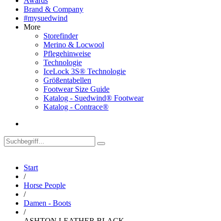
Awards
Brand & Company
#mysuedwind
More
Storefinder
Merino & Locwool
Pflegehinweise
Technologie
IceLock 3S® Technologie
Größentabellen
Footwear Size Guide
Katalog - Suedwind® Footwear
Katalog - Contrace®
Start
/
Horse People
/
Damen - Boots
/
ASHTON LEATHER BLACK