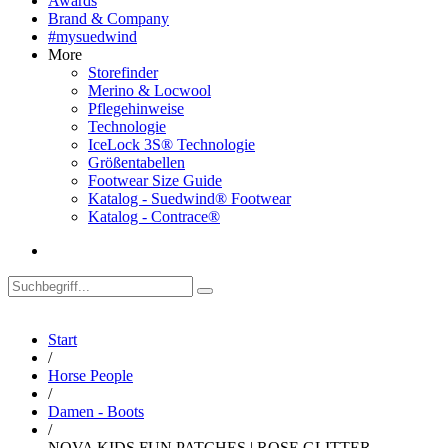
Awards
Brand & Company
#mysuedwind
More
Storefinder
Merino & Locwool
Pflegehinweise
Technologie
IceLock 3S® Technologie
Größentabellen
Footwear Size Guide
Katalog - Suedwind® Footwear
Katalog - Contrace®
Start
/
Horse People
/
Damen - Boots
/
NOVA KIDS FUN PATCHES | ROSE GLITTER