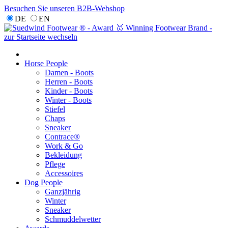
Besuchen Sie unseren B2B-Webshop
DE
EN
Horse People
Damen - Boots
Herren - Boots
Kinder - Boots
Winter - Boots
Stiefel
Chaps
Sneaker
Contrace®
Work & Go
Bekleidung
Pflege
Accessoires
Dog People
Ganzjährig
Winter
Sneaker
Schmuddelwetter